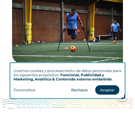
Usamos cookies y procesamiento de datos personales para
Plena inclusión
Uso
los siguientes propósitos:
Funcional, Publicidad y
Marketing, Analítica & Contenido externo embebido
.
de
Personalizar
Rechazar
Aceptar
datos
personales
y
cookies