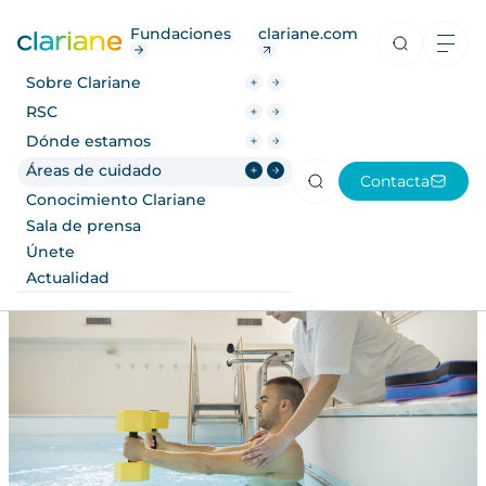
RSC
Fundaciones
clariane.com
Dónde estamos
Sobre Clariane
Áreas de cuidado
RSC
Centros y servicios de
Dónde estamos
Conocimiento Clariane
Áreas de cuidado
salud especializados
Contacta
Sala de prensa
Conocimiento Clariane
Sala de prensa
Únete
Únete
Actualidad
Actualidad