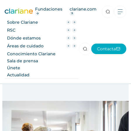
RSC
Fundaciones
clariane.com
Dónde estamos
Sobre Clariane
Áreas de cuidado
RSC
Dónde estamos
Clariane Group News
Conocimiento Clariane
Áreas de cuidado
Contacta
Sala de prensa
Conocimiento Clariane
Clariane publica su Documento
Sala de prensa
de Registro Universal 2024
Únete
Únete
Actualidad
Actualidad
24 Mayo 2025