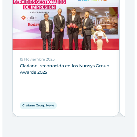
19 Noviembre 2025
17 Ju
Clariane, reconocida en los Nunsys Group
Clar
Awards 2025
con 
Clariane Group News
Clar