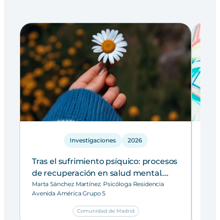
Investigaciones
2026
Tras el sufrimiento psíquico: procesos
Pro
de recuperación en salud mental.
med
Evaluación del programa Illness
Marta Sánchez Martínez. Psicóloga Residencia
emp
Juan 
Avenida América Grupo 5
Y Cen
Management and Recovery* (IMR)
resu
Beatr
en personas con Trastorno Mental
sal
Comunidad de Madrid
PIMC.