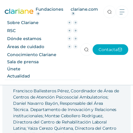
RSC
Fundaciones
clariane.com
Dónde estamos
Sobre Clariane
Áreas de cuidado
RSC
Dónde estamos
Investigaciones
2026
Conocimiento Clariane
Áreas de cuidado
Contacta
Sala de prensa
Conocimiento Clariane
Variables predictoras del
Sala de prensa
empleo en personas con
Únete
Únete
trastorno mental grave (TMG) e
Actualidad
Actualidad
implicaciones para la
rehabilitación psicosocial
Francisco Ballesteros Pérez, Coordinador de Área de
Centros de Atención Psicosocial Ambulatorios;
Daniel Navarro Bayón, Responsable del Área
Técnica. Departamento de Innovación y Relaciones
institucionales; Montse Cebollero Rodríguez,
Directora del Centro de Rehabilitación Laboral
Latina; Yaiza Cerezo Quintana, Directora del Centro