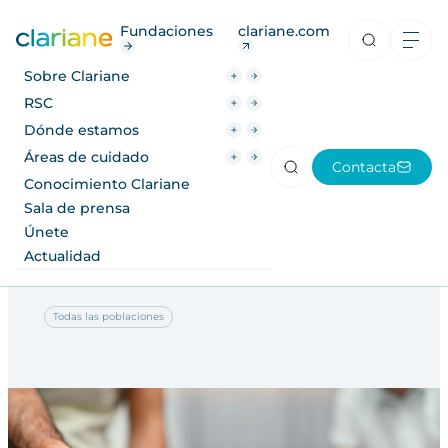
RSC
Fundaciones
clariane.com
Dónde estamos
Sobre Clariane
Áreas de cuidado
RSC
Dónde estamos
Material técnico
2022
Conocimiento Clariane
Áreas de cuidado
Contacta
Sala de prensa
Conocimiento Clariane
Guía de Impacto Ocupacional
Sala de prensa
en Covid19
Únete
Únete
Comisión Técnica de Salud Mental Grupo 5 (ver
Actualidad
Actualidad
documento)
Todas las poblaciones