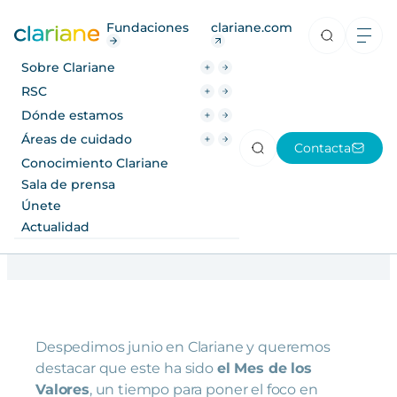
RSC
Fundaciones
clariane.com
Dónde estamos
Sobre Clariane
Áreas de cuidado
RSC
Junio: mes de los Valores
Dónde estamos
Conocimiento Clariane
Clariane ღ Ganadores III
Áreas de cuidado
Contacta
Sala de prensa
Concurso de Fotografía
Conocimiento Clariane
Sala de prensa
Únete
Únete
29 Junio 2026
Actualidad
Actualidad
Despedimos junio en Clariane y queremos
destacar que este ha sido
el Mes de los
Valores
, un tiempo para poner el foco en